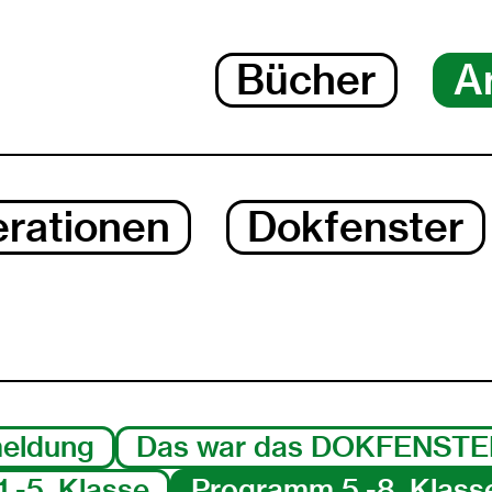
Bücher
A
rationen
Dokfenster
eldung
Das war das DOKFENSTE
.-5. Klasse
Programm 5.-8. Klass