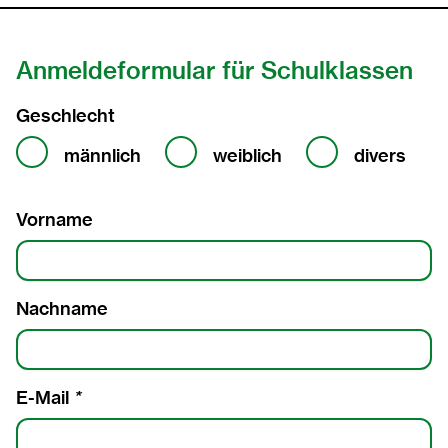
2015
Anmeldeformular für Schulklassen
2014
Geschlecht
Geschlecht
2013
männlich
weiblich
divers
2012
Vorname
2011
2010
Nachname
2009
2008
E-Mail
*