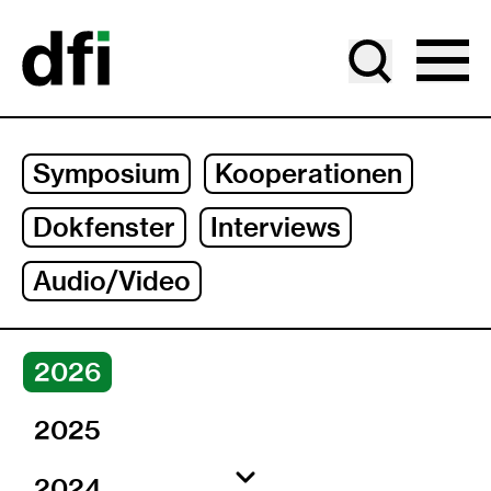
Gehe zu Hauptinhalt
Gehe zu Jahresauswahl
Gehe zu Unternavigation
Symposium
Kooperationen
Dokfenster
Interviews
Audio/Video
Jahre
2026
2025
2024