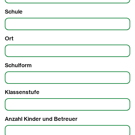
2007
Schule
2006
2005
Ort
2004
2003
Schulform
2002
Klassenstufe
2001
2000
Anzahl Kinder und Betreuer
1999