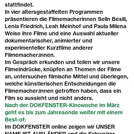
2007
stattfindet.
In vier altersgestaffelten Programmen
2006
präsentieren die Filmemacherinnen Selin Besili,
Lenia Friedrich, Leah Meinhof und Paula Milena
2005
Weise ihre Filme und eine Auswahl aktueller
dokumentarischer, animierter und
2004
experimenteller Kurzfilme anderer
Filmemacher:innen.
Im Gespräch erkunden und teilen wir unsere
2003
Filmeindrücke, knüpfen an Themen der Filme
an, untersuchen filmische Mittel und überlegen,
2002
welche künstlerischen Entscheidungen die
Filmemacher:innen getroffen haben, dass ein
2001
Film so aussieht und nicht anders.
Nach der DOKFENSTER-Kinowoche im März
2000
geht es bis zum Jahresende weiter mit einem
Best-of:
1999
Im
DOKFENSTER online
zeigen wir UNSER
NAME IST AUSLÄNDER und die Schweizer