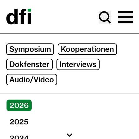
Gehe zu Hauptinhalt
Gehe zu Jahresauswahl
Gehe zu Unternavigation
Symposium
Kooperationen
Dokfenster
Interviews
Audio/Video
Jahre
2026
2025
2024