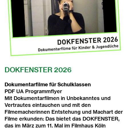
2015
2014
2013
2012
2011
DOKFENSTER 2026
2010
Dokumentarfilme für Schulklassen
PDF UA
Programmflyer
2009
Mit Dokumentarfilmen in Unbekanntes und
Vertrautes eintauchen und mit den
Filmemacherinnen Entstehung und Machart der
2008
Filme erkunden: Das bietet das DOKFENSTER,
das im März zum 11. Mal im Filmhaus Köln