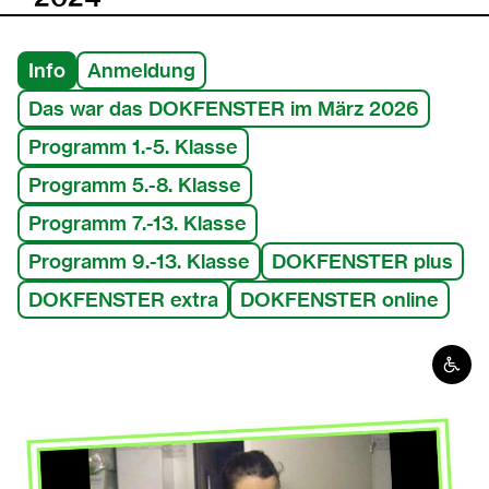
2023
Info
Anmeldung
Das war das DOKFENSTER im März 2026
2022
Programm 1.-5. Klasse
2021
Programm 5.-8. Klasse
Programm 7.-13. Klasse
2020
Programm 9.-13. Klasse
DOKFENSTER plus
2019
DOKFENSTER extra
DOKFENSTER online
2018
Barrie
2017
2016