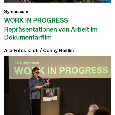
2015
Symposium
WORK IN PROGRESS
2014
Repräsentationen von Arbeit im
2013
Dokumentarfilm
2012
Alle Fotos © dfi / Conny Beißler
2011
2010
2009
2008