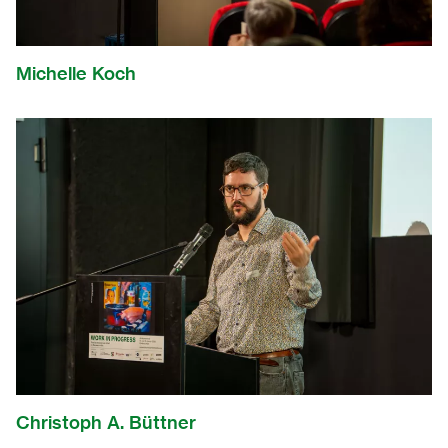
2007
2006
Michelle Koch
2005
2004
2003
2002
2001
2000
1999
Christoph A. Büttner