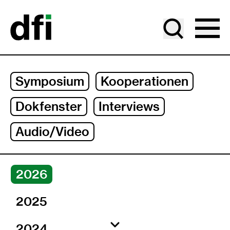
Gehe zu Hauptinhalt
Gehe zu Jahresauswahl
Gehe zu Unternavigation
Symposium
Kooperationen
Dokfenster
Interviews
Audio/Video
Jahre
2026
2025
2024