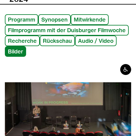
2023
Programm
Synopsen
Mitwirkende
Filmprogramm mit der Duisburger Filmwoche
2022
Recherche
Rückschau
Audio / Video
2021
Bilder
2020
Barrie
2019
2018
2017
2016