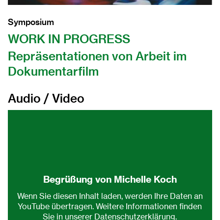
2015
Symposium
WORK IN PROGRESS
2014
Repräsentationen von Arbeit im
2013
Dokumentarfilm
2012
Audio / Video
Video direkt auf youtube ansehen.
2011
2010
2009
Begrüßung von Michelle Koch
2008
Wenn Sie diesen Inhalt laden, werden Ihre Daten an
YouTube übertragen. Weitere Informationen finden
Sie in unserer
Datenschutzerklärung
.