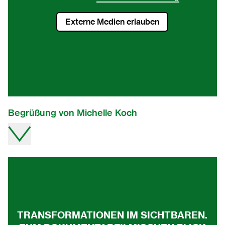
2007
Externe Medien erlauben
2006
2005
2004
2003
Begrüßung von Michelle Koch
2002
2001
Video direkt auf youtube ansehen.
2000
1999
TRANSFORMATIONEN IM SICHTBAREN.