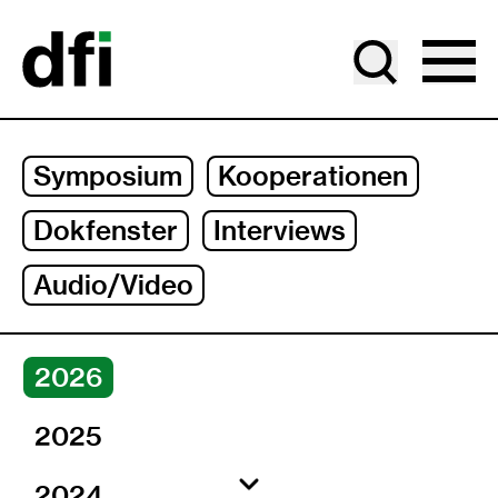
Gehe zu Hauptinhalt
Gehe zu Jahresauswahl
Gehe zu Unternavigation
Symposium
Kooperationen
Dokfenster
Interviews
Audio/Video
Jahre
2026
2025
2024