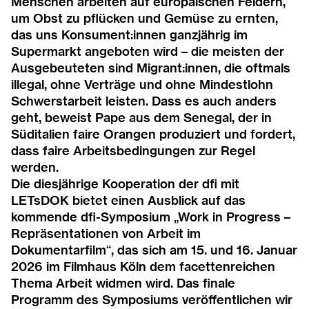
2006
Menschen arbeiten auf europäischen Feldern,
um Obst zu pflücken und Gemüse zu ernten,
das uns Konsument:innen ganzjährig im
2005
Supermarkt angeboten wird – die meisten der
Ausgebeuteten sind Migrant:innen, die oftmals
2004
illegal, ohne Verträge und ohne Mindestlohn
Schwerstarbeit leisten. Dass es auch anders
2003
geht, beweist Pape aus dem Senegal, der in
Süditalien faire Orangen produziert und fordert,
2002
dass faire Arbeitsbedingungen zur Regel
werden.
2001
Die diesjährige Kooperation der dfi mit
LETsDOK
bietet einen Ausblick auf das
kommende dfi-Symposium „Work in Progress –
2000
Repräsentationen von Arbeit im
Dokumentarfilm“, das sich am 15. und 16. Januar
1999
2026 im Filmhaus Köln dem facettenreichen
Thema Arbeit widmen wird. Das finale
Programm des Symposiums veröffentlichen wir