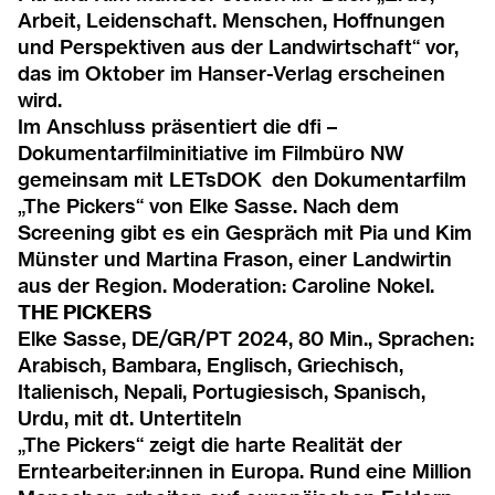
Arbeit, Leidenschaft. Menschen, Hoffnungen
2014
und Perspektiven aus der Landwirtschaft
“ vor,
das im Oktober im Hanser-Verlag erscheinen
2013
wird.
Im Anschluss präsentiert die dfi –
2012
Dokumentarfilminitiative im Filmbüro NW
gemeinsam mit LETsDOK den Dokumentarfilm
2011
„The Pickers“ von Elke Sasse. Nach dem
Screening gibt es ein Gespräch mit Pia und Kim
Münster und
Martina Frason
, einer Landwirtin
2010
aus der Region. Moderation: Caroline Nokel.
THE PICKERS
2009
Elke Sasse, DE/GR/PT 2024, 80 Min., Sprachen:
Arabisch, Bambara, Englisch, Griechisch,
2008
Italienisch, Nepali, Portugiesisch, Spanisch,
Urdu, mit dt. Untertiteln
2007
„The Pickers“ zeigt die harte Realität der
Erntearbeiter:innen in Europa. Rund eine Million